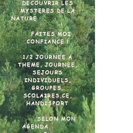
DECOUVRIR LES
MYSTERES DE LA
NATURE
FAITES MOI
CONFIANCE !
1/2 JOURNEE A
THEME, JOURNEE,
SEJOURS
INDIVIDUELS,
GROUPES,
SCOLAIRES,CE,
HANDISPORT
SELON MON
AGENDA