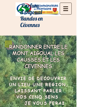
Parfum
d'Aigoual
Randos en
Cévennes
RANDONNER ENTRE LE
MONT AIGOUAL LES
CAUSSES ET LES
CEVENNES
ENVIE DE DECOUVRIR
UN LIEU UNE REGION,
LAISSANT PARLER
VOS CINQ SENS
JE VOUS FERAI