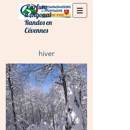
Parfum
d'Aigoual
Randos en
Cévennes
hiver