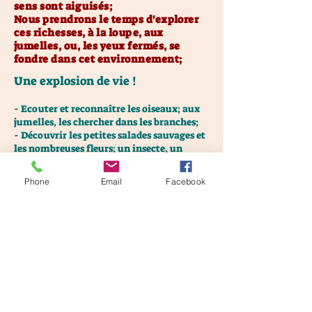
sens sont aiguisés;
Nous prendrons le temps d'explorer
ces richesses, à la loupe, aux
jumelles, ou, les yeux fermés, se
fondre dans cet environnement;
Une explosion de vie !
- Ecouter et reconnaître les oiseaux; aux
jumelles, les chercher dans les branches;
- Découvrir les petites salades sauvages et
les nombreuses fleurs; un insecte, un
papillon..
Phone
Email
Facebook
- Profiter de la fraîcheur et des longues
journées pour entreprendre des
randonnées un peu plus ardues ( 4000
marches, les grands Causses et fleurter
avec les vautours....)
Alors que tout paraît endormi, la
vie continue
- En raquettes à neige, nous suivrons à